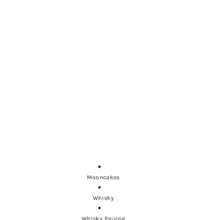
Mooncakes
Whisky
Whisky Pairing