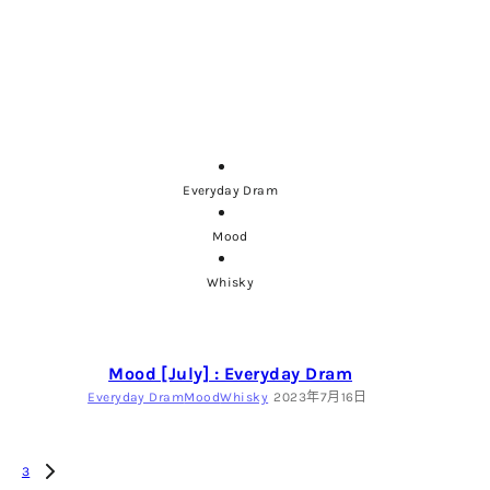
Everyday Dram
Mood
Whisky
Mood [July] : Everyday Dram
Everyday Dram
Mood
Whisky
2023年7月16日
3