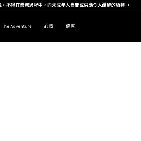
律，不得在業務過程中，向未成年⼈售賣或供應令⼈醺醉的酒類 。
Pause
slideshow
The Adventure
心情
優惠