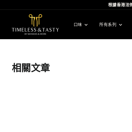
Skip
根據⾹港法
to
content
T
i
口味
所有系列
m
e
l
e
s
相關文章
s
&
T
a
s
t
y