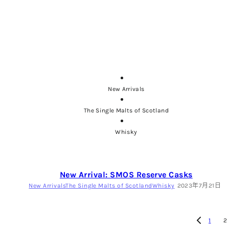
New Arrivals
The Single Malts of Scotland
Whisky
New Arrival: SMOS Reserve Casks
New Arrivals
The Single Malts of Scotland
Whisky
2023年7月21日
1
2