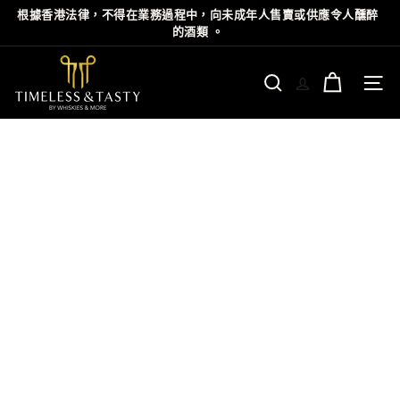
Skip
根據⾹港法律，不得在業務過程中，向未成年⼈售賣或供應令⼈醺醉
Pause
to
的酒類 。
slideshow
content
T
i
Site n
Search
m
e
l
e
s
s
&
T
a
s
t
y