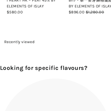
I HEART HK – PEAT 45% BY
Bn7 - 單一麥芽蘇格蘭
ELEMENTS OF ISLAY
BY ELEMENTS OF ISLA
R
$580.00
$896.00
$1,280.00
e
g
u
l
a
Recently viewed
r
p
r
i
Looking for specific flavours?
c
e