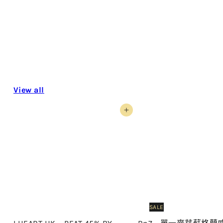
"Good girls are made of sugar and spice... but
me and my girls are made of whisky and ice."
View all
Add to cart
SALE