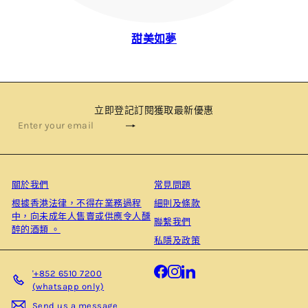
甜美如夢
立即登記訂閱獲取最新優惠
Subscribe
Enter
your
email
關於我們
常見問題
根據⾹港法律，不得在業務過程
細則及條款
中，向未成年⼈售賣或供應令⼈醺
聯繫我們
醉的酒類 。
私隱及政策
Facebook
Instagram
LinkedIn
'+852 6510 7200
(whatsapp only)
Send us a message