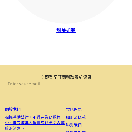
甜美如夢
立即登記訂閱獲取最新優惠
Subscribe
Enter
your
email
關於我們
常見問題
根據⾹港法律，不得在業務過程
細則及條款
中，向未成年⼈售賣或供應令⼈醺
聯繫我們
醉的酒類 。