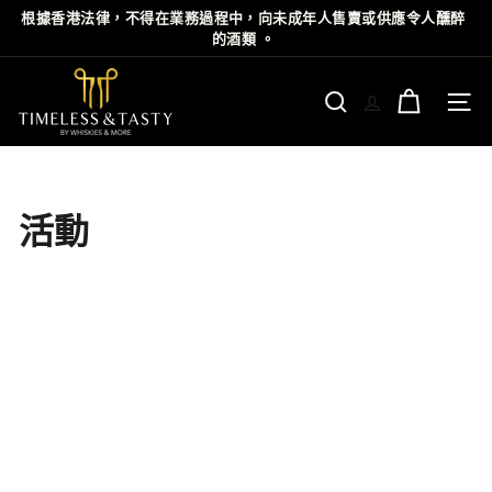
Skip
根據⾹港法律，不得在業務過程中，向未成年⼈售賣或供應令⼈醺醉
Pause
to
的酒類 。
slideshow
content
T
i
Site n
Search
m
e
l
e
活動
s
s
&
T
a
s
t
y