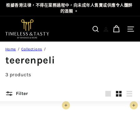
Skip
根據⾹港法律，不得在業務過程中，向未成年⼈售賣或供應令⼈醺醉
Pause
to
的酒類 。
slideshow
content
T
i
Site n
Search
m
e
Home
Collections
l
teerenpeli
e
s
3 products
s
&
T
Filter
a
Large
Small
List
s
Add to cart
Add to cart
t
y