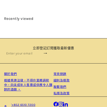
Recently viewed
立即登記訂閱獲取最新優惠
Subscribe
Enter
your
email
關於我們
常見問題
根據⾹港法律，不得在業務過程
細則及條款
中，向未成年⼈售賣或供應令⼈醺
聯繫我們
醉的酒類 。
私隱及政策
Facebook
Instagram
LinkedIn
'+852 6510 7200