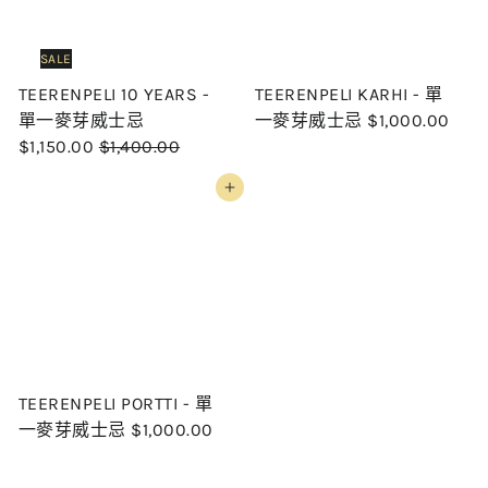
SALE
TEERENPELI 10 YEARS -
TEERENPELI KARHI - 單
S
單一麥芽威士忌
一麥芽威士忌
$1,000.00
R
a
$1,150.00
$1,400.00
e
l
Add to cart
g
e
u
p
l
r
a
i
r
c
p
e
r
i
TEERENPELI PORTTI - 單
c
一麥芽威士忌
$1,000.00
e